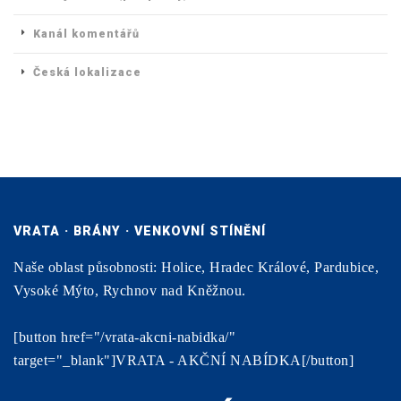
Kanál komentářů
Česká lokalizace
VRATA · BRÁNY · VENKOVNÍ STÍNĚNÍ
Naše oblast působnosti: Holice, Hradec Králové, Pardubice,
Vysoké Mýto, Rychnov nad Kněžnou.
[button href="/vrata-akcni-nabidka/"
target="_blank"]VRATA - AKČNÍ NABÍDKA[/button]