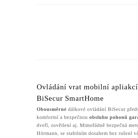
Ovládání vrat mobilní apliakcí
BiSecur SmartHome
Obousměrné
dálkové ovládání BiSecur před
komfortní a bezpečnou
obsluhu pohonů gar
dveří, osvětlení aj. Mimořádně bezpečná met
Hörmann, se stabilním dosahem bez rušení vá