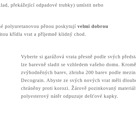
lad, překážející odpadové trubky) umístit nebo
né polyuretanovou pěnou poskytují
velmi dobrou
itou křídla vrat a příjemně klidný chod.
Vyberte si garážová vrata přesně podle svých předs
lze barevně sladit se vzhledem vašeho domu. Kromě
zvýhodněných barev, zhruba 200 barev podle mezi
Decograin. Abyste ze svých nových vrat měli dlouho
chráněny proti korozi. Žárově pozinkovaný materiál
polyesterový nátěr odpuzuje dešťové kapky.