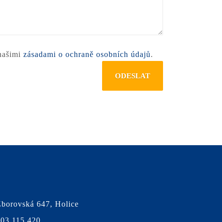
 našimi
zásadami o ochraně osobních údajů
.
borovská 647, Holice
03 115 420