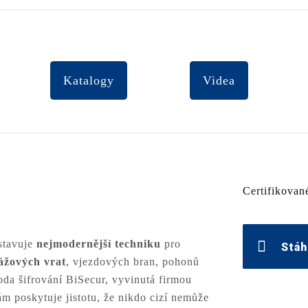
Katalogy
Videa
Certifikovan
stavuje
nejmodernější techniku
pro
Stáh
ážových vrat
, vjezdových bran, pohonů
oda šifrování BiSecur, vyvinutá firmou
m poskytuje jistotu, že nikdo cizí nemůže