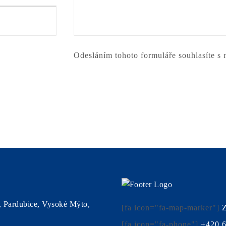
Odesláním tohoto formuláře souhlasíte s
, Pardubice, Vysoké Mýto,
[fa icon="fa-map-marker"]
Z
[fa icon="fa-phone"]
+420 6