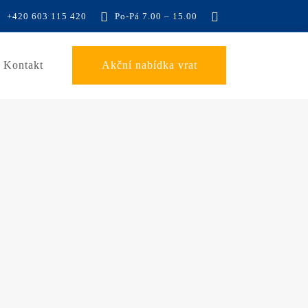
+420 603 115 420
Po-Pá 7.00 – 15.00
Kontakt
Akční nabídka vrat