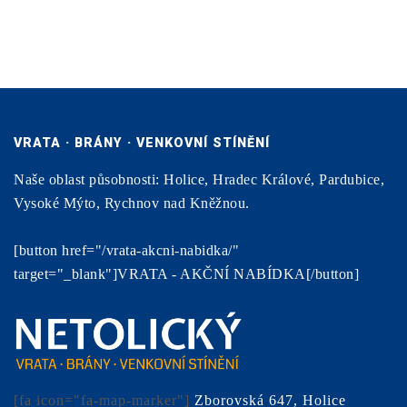
VRATA · BRÁNY · VENKOVNÍ STÍNĚNÍ
Naše oblast působnosti: Holice, Hradec Králové, Pardubice,
Vysoké Mýto, Rychnov nad Kněžnou.
[button href="/vrata-akcni-nabidka/"
target="_blank"]VRATA - AKČNÍ NABÍDKA[/button]
[fa icon="fa-map-marker"]
Zborovská 647, Holice