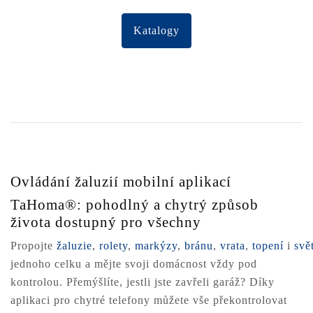
Katalogy
Ovládání žaluzií mobilní aplikací
TaHoma®: pohodlný a chytrý způsob
života dostupný pro všechny
Propojte
žaluzie
,
rolety
,
markýzy
,
bránu
,
vrata
,
topení
i
svě
jednoho celku a mějte svoji domácnost vždy pod
kontrolou. Přemýšlíte, jestli jste zavřeli garáž? Díky
aplikaci pro chytré telefony můžete vše překontrolovat