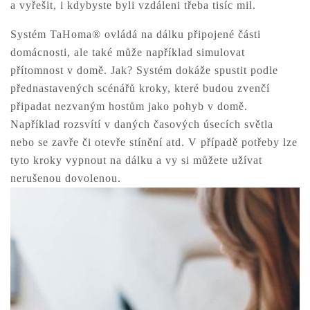
a vyřešit, i kdybyste byli vzdáleni třeba tisíc mil.
Systém TaHoma® ovládá na dálku připojené části
domácnosti, ale také může například simulovat
přítomnost v domě. Jak? Systém dokáže spustit podle
přednastavených scénářů kroky, které budou zvenčí
připadat nezvaným hostům jako pohyb v domě.
Například rozsvítí v daných časových úsecích světla
nebo se zavře či otevře stínění atd. V případě potřeby lze
tyto kroky vypnout na dálku a vy si můžete užívat
nerušenou dovolenou.