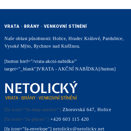
VRATA · BRÁNY · VENKOVNÍ STÍNĚNÍ
Naše oblast působnosti: Holice, Hradec Králové, Pardubice,
Vysoké Mýto, Rychnov nad Kněžnou.
[button href="/vrata-akcni-nabidka/"
target="_blank"]VRATA - AKČNÍ NABÍDKA[/button]
[fa icon="fa-map-marker"]
Zborovská 647, Holice
[fa icon="fa-phone"]
+420 603 115 420
[fa icon="fa-envelope"]
netolicky@netolicky.net