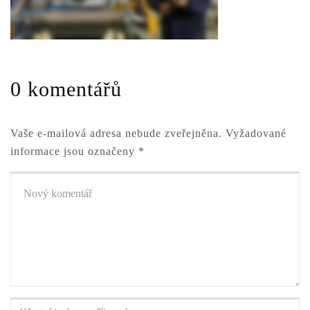
0 komentářů
Vaše e-mailová adresa nebude zveřejněna.
Vyžadované
informace jsou označeny
*
Váš
komentář
*
Křestní