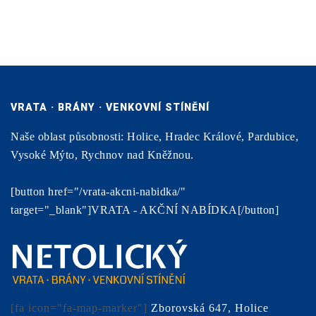
VRATA · BRÁNY · VENKOVNÍ STÍNĚNÍ
Naše oblast působnosti: Holice, Hradec Králové, Pardubice,
Vysoké Mýto, Rychnov nad Kněžnou.
[button href="/vrata-akcni-nabidka/"
target="_blank"]VRATA - AKČNÍ NABÍDKA[/button]
[fa icon="fa-map-marker"]
Zborovská 647, Holice