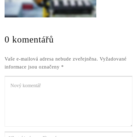
0 komentářů
Vaše e-mailová adresa nebude zveřejněna.
Vyžadované
informace jsou označeny
*
Váš
komentář
*
Křestní