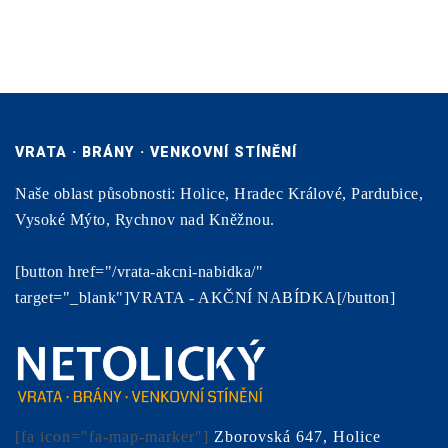
VRATA · BRÁNY · VENKOVNÍ STÍNĚNÍ
Naše oblast působnosti: Holice, Hradec Králové, Pardubice,
Vysoké Mýto, Rychnov nad Kněžnou.
[button href="/vrata-akcni-nabidka/"
target="_blank"]VRATA - AKČNÍ NABÍDKA[/button]
[fa icon="fa-map-marker"]
Zborovská 647, Holice