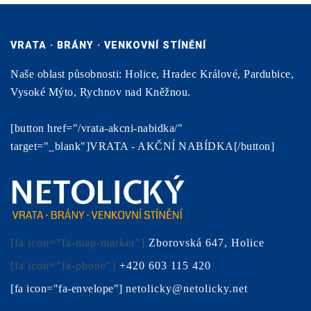
VRATA · BRÁNY · VENKOVNÍ STÍNĚNÍ
Naše oblast působnosti: Holice, Hradec Králové, Pardubice,
Vysoké Mýto, Rychnov nad Kněžnou.
[button href="/vrata-akcni-nabidka/"
target="_blank"]VRATA - AKČNÍ NABÍDKA[/button]
[fa icon="fa-map-marker"]
Zborovská 647, Holice
[fa icon="fa-phone"]
+420 603 115 420
[fa icon="fa-envelope"]
netolicky@netolicky.net