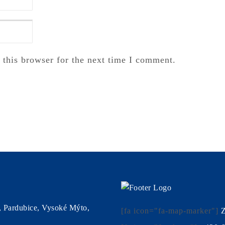
 this browser for the next time I comment.
, Pardubice, Vysoké Mýto,
[fa icon="fa-map-marker"]
Z