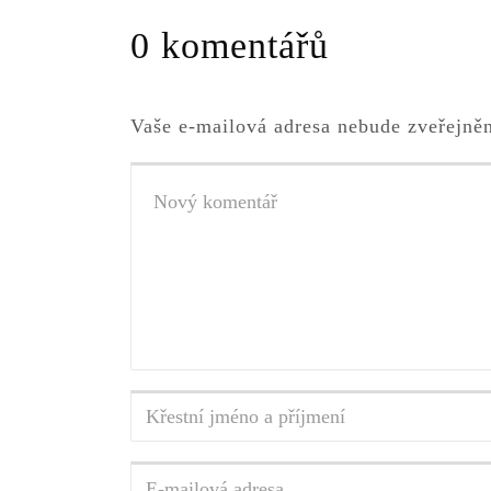
0 komentářů
Vaše e-mailová adresa nebude zveřejně
Váš
komentář
*
Křestní
jméno
a
E-