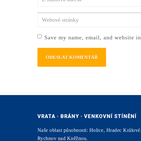
příjmení
*
mailová
adresa
*
Webové
stránky
Save my name, email, and website in
VRATA · BRÁNY · VENKOVNÍ STÍNĚNÍ
Naše oblast působnosti: Holice, Hradec Králové
Rychnov nad Kněžnou.