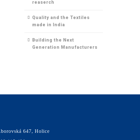
reaserch
Quality and the Textiles
made in India
Building the Next
Generation Manufacturers
borovská 647, Holice