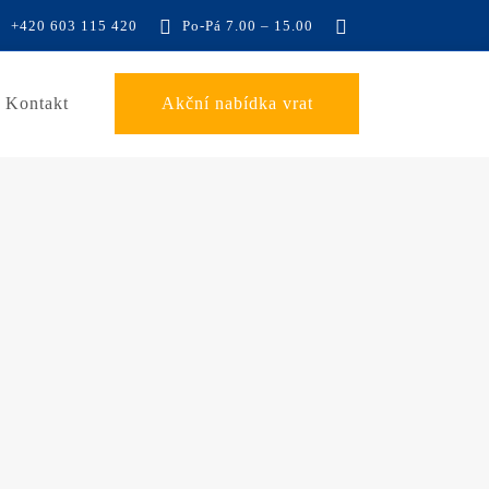
+420 603 115 420
Po-Pá 7.00 – 15.00
Kontakt
Akční nabídka vrat