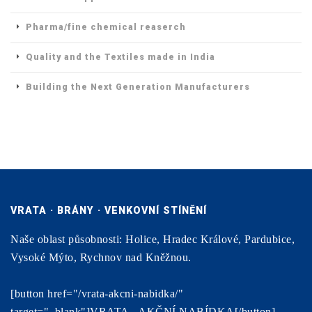
Pharma/fine chemical reaserch
Quality and the Textiles made in India
Building the Next Generation Manufacturers
VRATA · BRÁNY · VENKOVNÍ STÍNĚNÍ
Naše oblast působnosti: Holice, Hradec Králové, Pardubice,
Vysoké Mýto, Rychnov nad Kněžnou.
[button href="/vrata-akcni-nabidka/"
target="_blank"]VRATA - AKČNÍ NABÍDKA[/button]