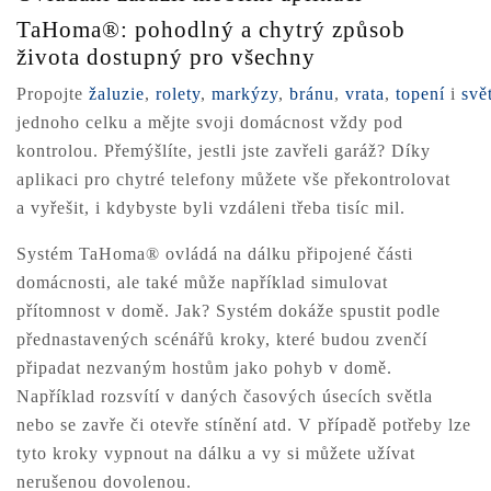
TaHoma®: pohodlný a chytrý způsob
života dostupný pro všechny
Propojte
žaluzie
,
rolety
,
markýzy
,
bránu
,
vrata
,
topení
i
svě
jednoho celku a mějte svoji domácnost vždy pod
kontrolou. Přemýšlíte, jestli jste zavřeli garáž? Díky
aplikaci pro chytré telefony můžete vše překontrolovat
a vyřešit, i kdybyste byli vzdáleni třeba tisíc mil.
Systém TaHoma® ovládá na dálku připojené části
domácnosti, ale také může například simulovat
přítomnost v domě. Jak? Systém dokáže spustit podle
přednastavených scénářů kroky, které budou zvenčí
připadat nezvaným hostům jako pohyb v domě.
Například rozsvítí v daných časových úsecích světla
nebo se zavře či otevře stínění atd. V případě potřeby lze
tyto kroky vypnout na dálku a vy si můžete užívat
nerušenou dovolenou.