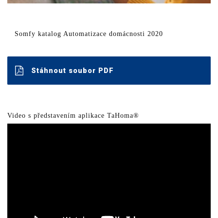
Somfy katalog Automatizace domácnosti 2020
Stáhnout soubor PDF
Video s představením aplikace TaHoma®