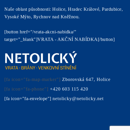
Naše oblast působnosti: Holice, Hradec Králové, Pardubice,
Vysoké Mýto, Rychnov nad Kněžnou.
[button href="/vrata-akcni-nabidka/"
target="_blank"]VRATA - AKČNÍ NABÍDKA[/button]
[fa icon="fa-map-marker"]
Zborovská 647, Holice
[fa icon="fa-phone"]
+420 603 115 420
[fa icon="fa-envelope"]
netolicky@netolicky.net