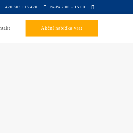
+420 603 115 420
Po-Pá 7.00 – 15.00
ntakt
Akční nabídka vrat