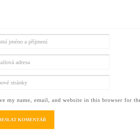
ní
o
ení
*
vá
a
*
vé
ky
ve my name, email, and website in this browser for th