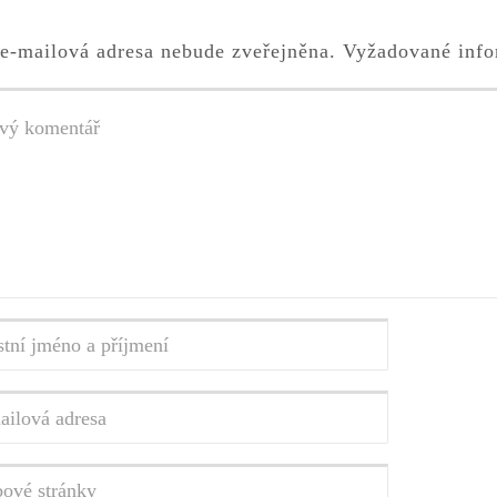
e-mailová adresa nebude zveřejněna.
Vyžadované info
tář
*
ní
o
ení
*
vá
a
*
vé