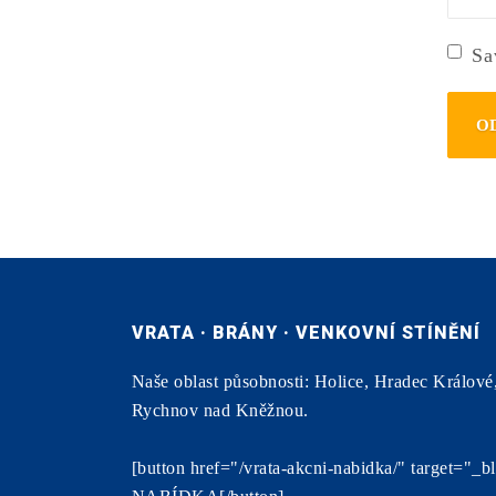
strán
Sa
VRATA · BRÁNY · VENKOVNÍ STÍNĚNÍ
Naše oblast působnosti: Holice, Hradec Králové
Rychnov nad Kněžnou.
[button href="/vrata-akcni-nabidka/" target=