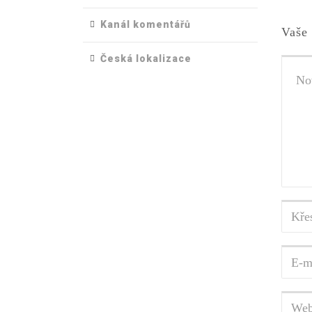
Kanál komentářů
Vaše 
Česká lokalizace
Váš
komen
Křest
jmén
a
E-
příjm
mailo
adres
Webo