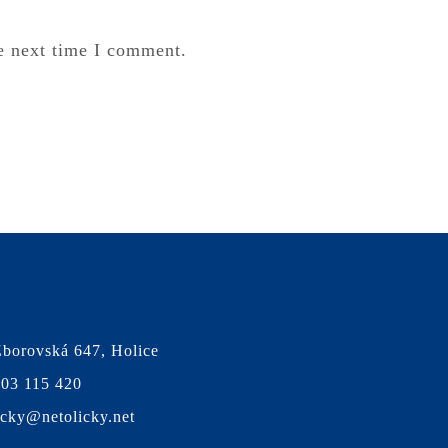
e next time I comment.
borovská 647, Holice
03 115 420
icky@netolicky.net