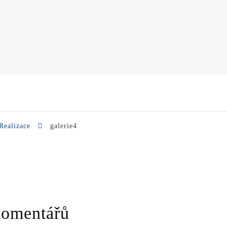
Realizace
galerie4
komentářů