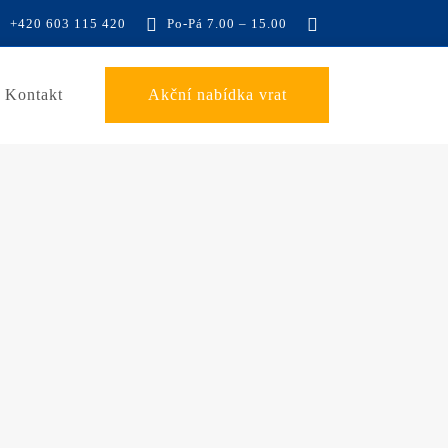
+420 603 115 420
Po-Pá 7.00 – 15.00
Kontakt
Akční nabídka vrat