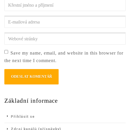
Křestní
jméno
a
E-
příjmení
*
mailová
adresa
*
Webové
stránky
Save my name, email, and website in this browser for
the next time I comment.
Základní informace
Přihlásit se
Zdroj kanálů (příspěvky)