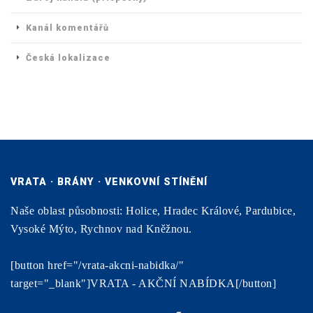
Kanál komentářů
Česká lokalizace
VRATA · BRÁNY · VENKOVNÍ STÍNĚNÍ
Naše oblast působnosti: Holice, Hradec Králové, Pardubice,
Vysoké Mýto, Rychnov nad Kněžnou.
[button href="/vrata-akcni-nabidka/"
target="_blank"]VRATA - AKČNÍ NABÍDKA[/button]