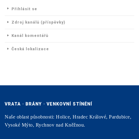
Přihlásit se
Zdroj kanálů (příspěvky)
Kanál komentářů
Česká lokalizace
VRATA · BRÁNY · VENKOVNÍ STÍNĚNÍ
Naše oblast působnosti: Holice, Hradec Králové, Pardubice,
Vysoké Mýto, Rychnov nad Kněžnou.