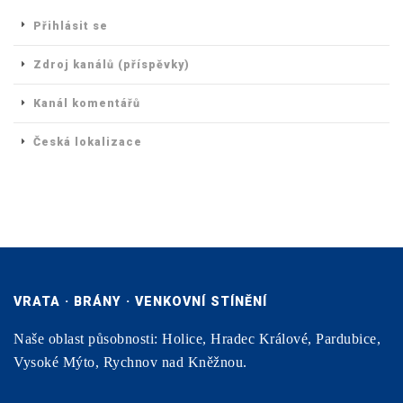
Přihlásit se
Zdroj kanálů (příspěvky)
Kanál komentářů
Česká lokalizace
VRATA · BRÁNY · VENKOVNÍ STÍNĚNÍ
Naše oblast působnosti: Holice, Hradec Králové, Pardubice,
Vysoké Mýto, Rychnov nad Kněžnou.