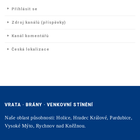
Přihlásit se
Zdroj kanálů (příspěvky)
Kanál komentářů
Česká lokalizace
VRATA · BRÁNY · VENKOVNÍ STÍNĚNÍ
Naše oblast působnosti: Holice, Hradec Králové, Pardubice,
Vysoké Mýto, Rychnov nad Kněžnou.