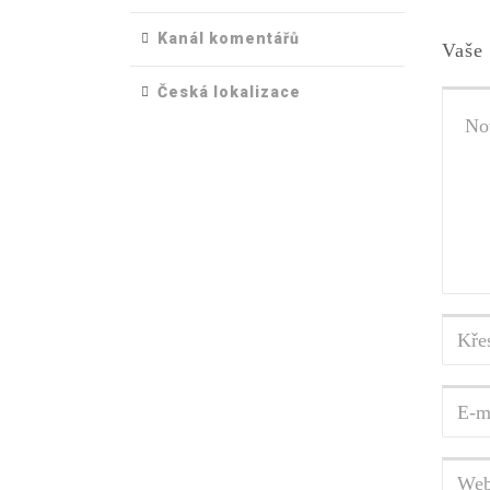
Kanál komentářů
Vaše 
Česká lokalizace
Váš
komen
Křest
jmén
a
E-
příjm
mailo
adres
Webo