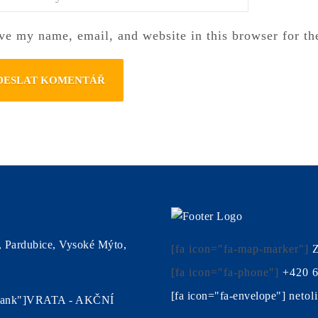
ky
ve my name, email, and website in this browser for th
, Pardubice, Vysoké Mýto,
[fa icon="fa-map-marker"]
Z
[fa icon="fa-phone"]
+420 6
[fa icon="fa-envelope"]
netol
"_blank"]VRATA - AKČNÍ