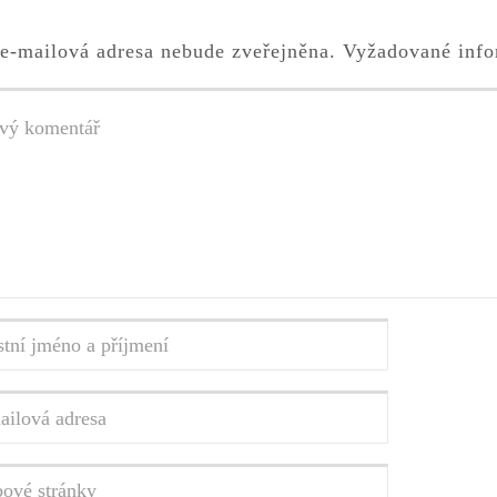
e-mailová adresa nebude zveřejněna.
Vyžadované info
tář
*
ní
o
ení
*
vá
a
*
vé