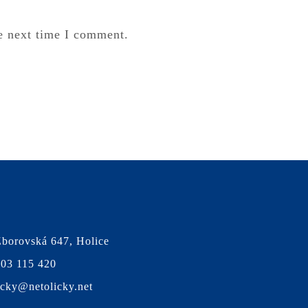
e next time I comment.
borovská 647, Holice
03 115 420
icky@netolicky.net