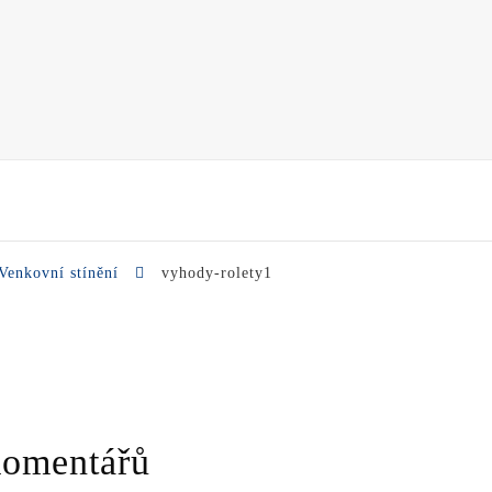
Venkovní stínění
vyhody-rolety1
komentářů