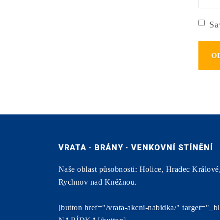
strán
Sa
VRATA · BRÁNY · VENKOVNÍ STÍNĚNÍ
Naše oblast působnosti: Holice, Hradec Králové
Rychnov nad Kněžnou.
[button href="/vrata-akcni-nabidka/" target=