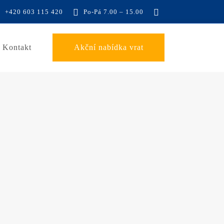
+420 603 115 420
Po-Pá 7.00 – 15.00
Kontakt
Akční nabídka vrat