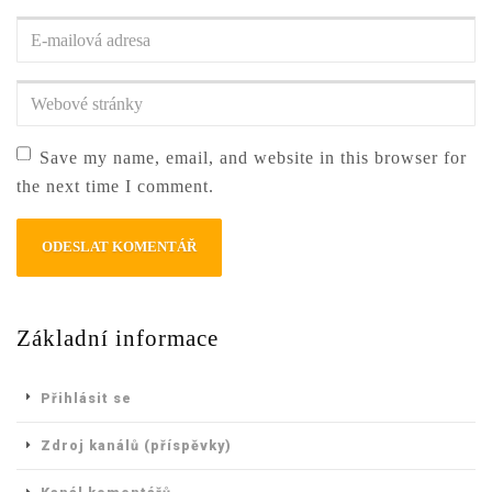
a
E-
příjmení
*
mailová
adresa
*
Webové
stránky
Save my name, email, and website in this browser for
the next time I comment.
Základní informace
Přihlásit se
Zdroj kanálů (příspěvky)