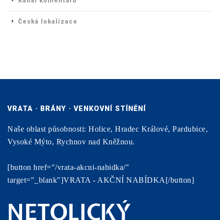
Kanál komentářů
Česká lokalizace
VRATA · BRÁNY · VENKOVNÍ STÍNĚNÍ
Naše oblast působnosti: Holice, Hradec Králové, Pardubice,
Vysoké Mýto, Rychnov nad Kněžnou.
[button href="/vrata-akcni-nabidka/"
target="_blank"]VRATA - AKČNÍ NABÍDKA[/button]