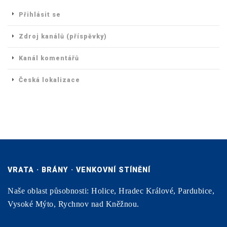
Přihlásit se
Zdroj kanálů (příspěvky)
Kanál komentářů
Česká lokalizace
VRATA · BRÁNY · VENKOVNÍ STÍNĚNÍ
Naše oblast působnosti: Holice, Hradec Králové, Pardubice,
Vysoké Mýto, Rychnov nad Kněžnou.