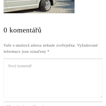
0 komentářů
Vaše e-mailová adresa nebude zveřejněna.
Vyžadované
informace jsou označeny
*
Váš
komentář
*
Křestní