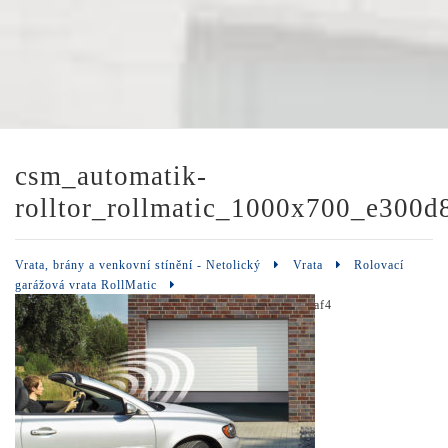
csm_automatik-
rolltor_rollmatic_1000x700_e300d
Vrata, brány a venkovní stínění - Netolický
Vrata
Rolovací
garážová vrata RollMatic
csm_automatik-rolltor_rollmatic_1000x700_e300d8aaf4