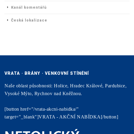
Kanál komentářů
Česká lokalizace
VRATA · BRÁNY · VENKOVNÍ STÍNĚNÍ
Naše oblast působnosti: Holice, Hradec Králové, Pardubice,
Vysoké Mýto, Rychnov nad Kněžnou.
[button href="/vrata-akcni-nabidka/"
target="_blank"]VRATA - AKČNÍ NABÍDKA[/button]