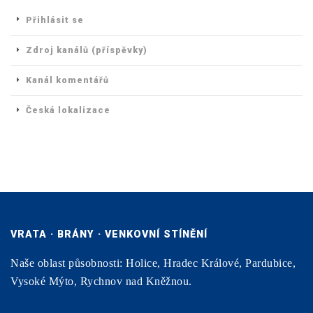
Přihlásit se
Zdroj kanálů (příspěvky)
Kanál komentářů
Česká lokalizace
VRATA · BRÁNY · VENKOVNÍ STÍNĚNÍ
Naše oblast působnosti: Holice, Hradec Králové, Pardubice,
Vysoké Mýto, Rychnov nad Kněžnou.