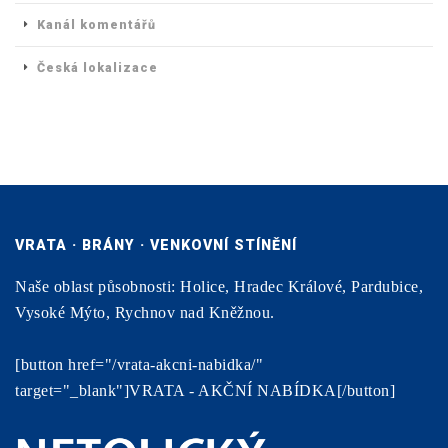
Kanál komentářů
Česká lokalizace
VRATA · BRÁNY · VENKOVNÍ STÍNĚNÍ
Naše oblast působnosti: Holice, Hradec Králové, Pardubice,
Vysoké Mýto, Rychnov nad Kněžnou.
[button href="/vrata-akcni-nabidka/"
target="_blank"]VRATA - AKČNÍ NABÍDKA[/button]