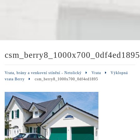
csm_berry8_1000x700_0df4ed1895
Vrata, brány a venkovní stínění - Netolický
Vrata
Výklopná
vrata Berry
csm_berry8_1000x700_0df4ed1895