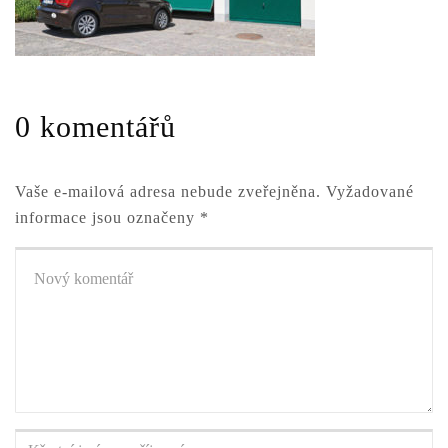
0 komentářů
Vaše e-mailová adresa nebude zveřejněna.
Vyžadované
informace jsou označeny
*
Váš
komentář
*
Křestní