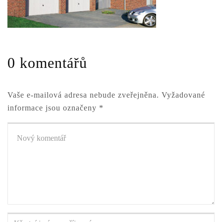
0 komentářů
Vaše e-mailová adresa nebude zveřejněna.
Vyžadované
informace jsou označeny
*
Váš
komentář
*
Křestní