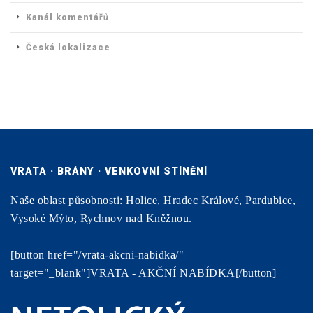
Kanál komentářů
Česká lokalizace
VRATA · BRÁNY · VENKOVNÍ STÍNĚNÍ
Naše oblast působnosti: Holice, Hradec Králové, Pardubice,
Vysoké Mýto, Rychnov nad Kněžnou.
[button href="/vrata-akcni-nabidka/"
target="_blank"]VRATA - AKČNÍ NABÍDKA[/button]