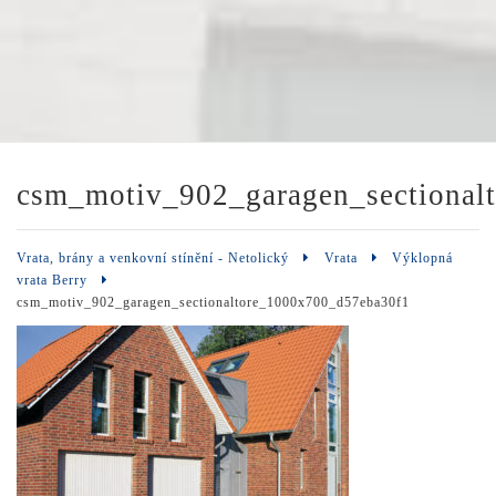
csm_motiv_902_garagen_sectional
Vrata, brány a venkovní stínění - Netolický
Vrata
Výklopná
vrata Berry
csm_motiv_902_garagen_sectionaltore_1000x700_d57eba30f1