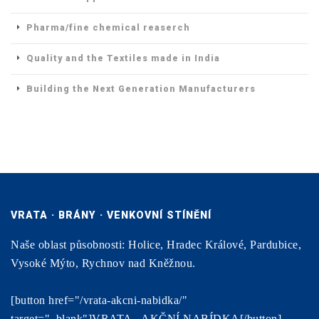
Pharma/fine chemical reaserch
Quality and the Textiles made in India
Building the Next Generation Manufacturers
VRATA · BRÁNY · VENKOVNÍ STÍNĚNÍ
Naše oblast působnosti: Holice, Hradec Králové, Pardubice,
Vysoké Mýto, Rychnov nad Kněžnou.
[button href="/vrata-akcni-nabidka/"
target="_blank"]VRATA - AKČNÍ NABÍDKA[/button]